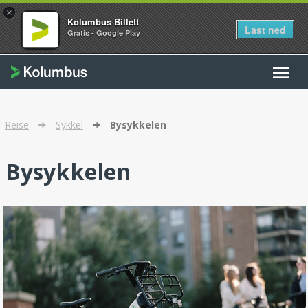
×
Kolumbus Billett
Last ned
Gratis - Google Play
menu
Reise
Sykkel
Bysykkelen
Bysykkelen