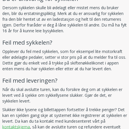
Dersom sykkelen skulle bli ødelagt eller mistet mens du bruker
den, blir du erstatningspliktig. Merk at du er ansvarlig for sykkelen
fra den blir hentet ut av en ladestasjon og helt til den returneres
igjen. Derfor fraråder vi deg å låne sykkelen til andre. Du må ha fylt
16 år for å kunne leie bysykkelen.
Feil med sykkelen?
Opplever du feil med sykkelen, som for eksempel lite motorkraft
eller ødelagte pedaler, setter vi stor pris på at du melder fra til oss.
Dette gjør du enkelt ved å trykke på skiftenøkkelikonet i appen
enten mens du har sykkelen eller etter at du har levert den.
Feil med leveringen?
Når du skal avslutte turen, kan du forsikre deg om at sykkelen er
levert ved å sjekke om sykkellysene slukker. Gjør de det, er
sykkelen levert.
Slukker ikke lysene og billettappen fortsetter å trekke penger? Det
kan en sjelden gang skje at systemet ikke registrerer at sykkelen er
levert. Da kan du ta kontakt med kundesenteret vårt på
kontaktskjema
, så kan de avslutte turen og refundere eventuelt