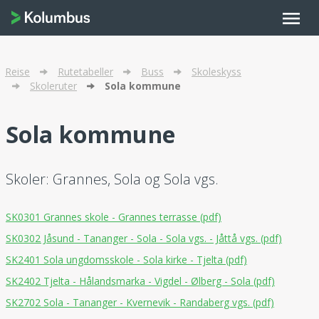
menu
Reise
Rutetabeller
Buss
Skoleskyss
Skoleruter
Sola kommune
Sola kommune
Skoler: Grannes, Sola og Sola vgs.
SK0301 Grannes skole - Grannes terrasse (pdf)
SK0302 Jåsund - Tananger - Sola - Sola vgs. - Jåttå vgs. (pdf)
SK2401 Sola ungdomsskole - Sola kirke - Tjelta (pdf)
SK2402 Tjelta - Hålandsmarka - Vigdel - Ølberg - Sola (pdf)
SK2702 Sola - Tananger - Kvernevik - Randaberg vgs. (pdf)