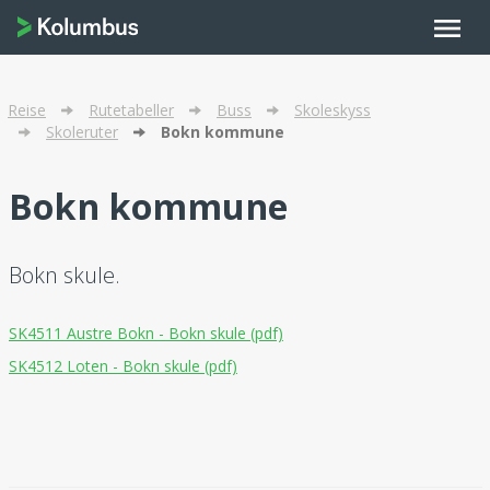
menu
Reise
Rutetabeller
Buss
Skoleskyss
Skoleruter
Bokn kommune
Bokn kommune
Bokn skule.
SK4511 Austre Bokn - Bokn skule (pdf)
SK4512 Loten - Bokn skule (pdf)