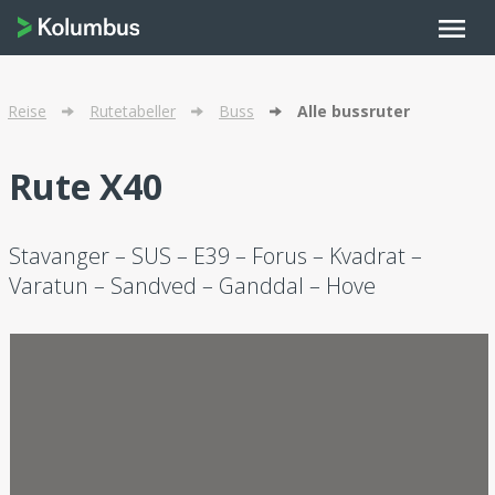
menu
Reise
Rutetabeller
Buss
Alle bussruter
Rute X40
Stavanger – SUS – E39 – Forus – Kvadrat –
Varatun – Sandved – Ganddal – Hove