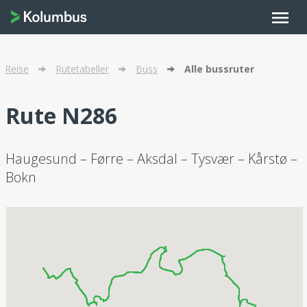
menu
Reise
Rutetabeller
Buss
Alle bussruter
Rute N286
Haugesund – Førre – Aksdal – Tysvær – Kårstø –
Bokn