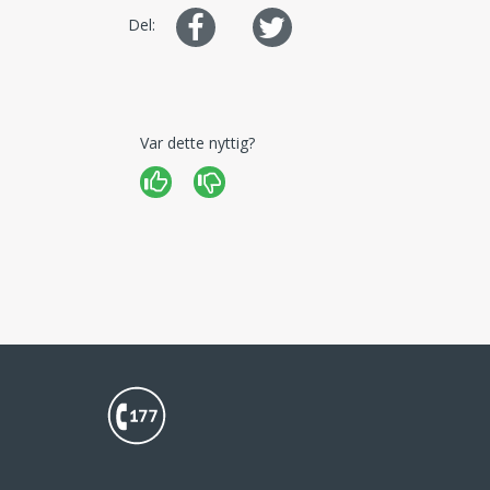
Del
Del
Del:
på
på
Facebook
Twitter
Var dette nyttig?