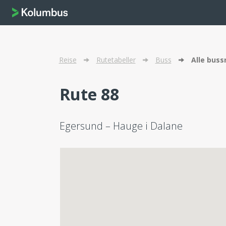
Reise
Rutetabeller
Buss
Alle buss
Rute 88
Egersund – Hauge i Dalane