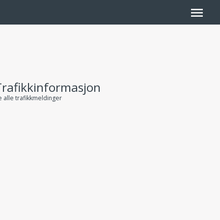
menu
Trafikkinformasjon
 alle trafikkmeldinger