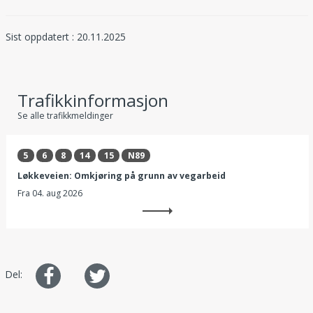
Sist oppdatert : 20.11.2025
Trafikkinformasjon
Se alle trafikkmeldinger
5
6
8
14
15
N89
Løkkeveien: Omkjøring på grunn av vegarbeid
Fra
04. aug 2026
Del
Del
Del:
på
på
Facebook
Twitter