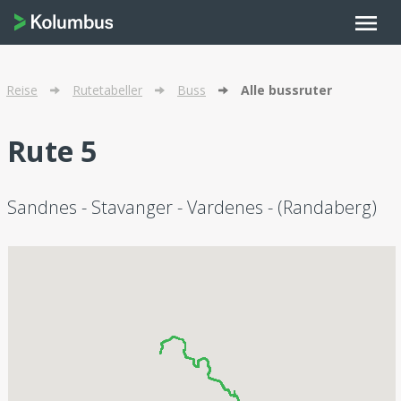
menu
Reise
Rutetabeller
Buss
Alle bussruter
Rute 5
Sandnes - Stavanger - Vardenes - (Randaberg)