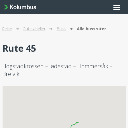
menu
Reise
Rutetabeller
Buss
Alle bussruter
Rute 45
Hogstadkrossen – Jødestad – Hommersåk –
Breivik