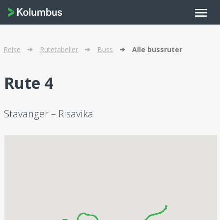
menu
Reise
Rutetabeller
Buss
Alle bussruter
Rute 4
Stavanger – Risavika