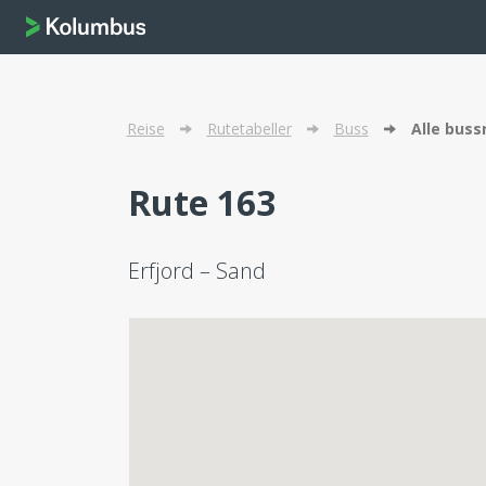
Reise
Rutetabeller
Buss
Alle buss
Rute 163
Erfjord – Sand