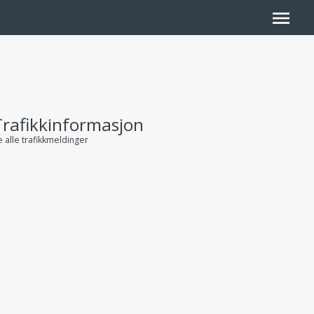
menu
Trafikkinformasjon
 alle trafikkmeldinger