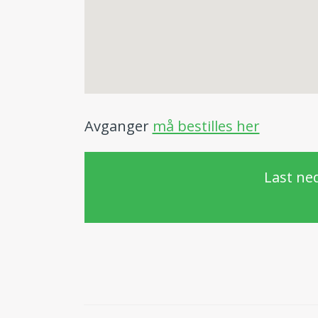
Avganger
må bestilles her
Last ned