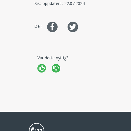
Sist oppdatert : 22.07.2024
Del
Del
Del:
på
på
Facebook
Twitter
Var dette nyttig?