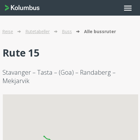
menu
Reise
Rutetabeller
Buss
Alle bussruter
Rute 15
Stavanger – Tasta – (Goa) – Randaberg –
Mekjarvik