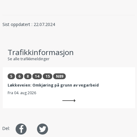
Sist oppdatert : 22.07.2024
Trafikkinformasjon
Se alle trafikkmeldinger
5
6
8
14
15
N89
Løkkeveien: Omkjøring på grunn av vegarbeid
Fra
04. aug 2026
Del
Del
Del:
på
på