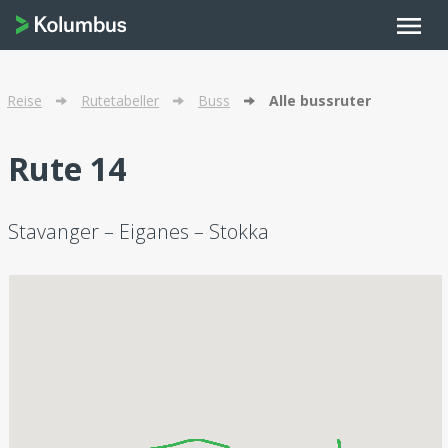
menu
Reise
Rutetabeller
Buss
Alle bussruter
Rute 14
Stavanger – Eiganes – Stokka