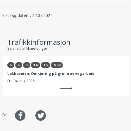
Sist oppdatert : 22.07.2024
Trafikkinformasjon
Se alle trafikkmeldinger
5
6
8
14
15
N89
Løkkeveien: Omkjøring på grunn av vegarbeid
Fra
04. aug 2026
Del
Del
Del:
på
på
Facebook
Twitter