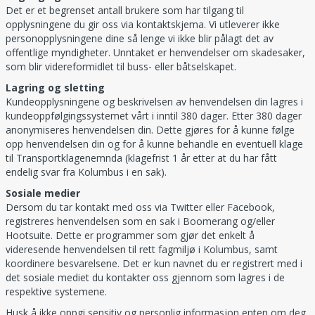
Det er et begrenset antall brukere som har tilgang til
opplysningene du gir oss via kontaktskjema. Vi utleverer ikke
personopplysningene dine så lenge vi ikke blir pålagt det av
offentlige myndigheter. Unntaket er henvendelser om skadesaker,
som blir videreformidlet til buss- eller båtselskapet.
Lagring og sletting
Kundeopplysningene og beskrivelsen av henvendelsen din lagres i
kundeoppfølgingssystemet vårt i inntil 380 dager. Etter 380 dager
anonymiseres henvendelsen din. Dette gjøres for å kunne følge
opp henvendelsen din og for å kunne behandle en eventuell klage
til Transportklagenemnda (klagefrist 1 år etter at du har fått
endelig svar fra Kolumbus i en sak).
Sosiale medier
Dersom du tar kontakt med oss via Twitter eller Facebook,
registreres henvendelsen som en sak i Boomerang og/eller
Hootsuite. Dette er programmer som gjør det enkelt å
videresende henvendelsen til rett fagmiljø i Kolumbus, samt
koordinere besvarelsene. Det er kun navnet du er registrert med i
det sosiale mediet du kontakter oss gjennom som lagres i de
respektive systemene.
Husk å ikke oppgi sensitiv og personlig informasjon enten om deg