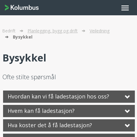
menu
Bedrift
Planlegging, bygg og drift
Veiledning
Bysykkel
Bysykkel
Ofte stilte spørsmål
Hvordan kan vi få ladestasjon hos oss?
Hvem kan få ladestasjon?
Hva koster det å få ladestasjon?