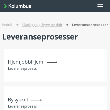
menu
Bedrift
Planlegging, bygg og drift
Leveranseprosesser
Leveranseprosesser
HjemJobbHjem
Leveranseprosess
Bysykkel
Leveranseprosess