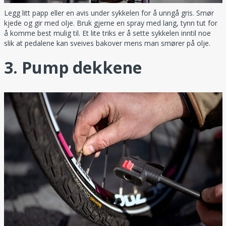
Legg litt papp eller en avis under sykkelen for å unngå gris. Smør
kjede og gir med olje. Bruk gjerne en spray med lang, tynn tut for
å komme best mulig til. Et lite triks er å sette sykkelen inntil noe
slik at pedalene kan sveives bakover mens man smører på olje.
3. Pump dekkene