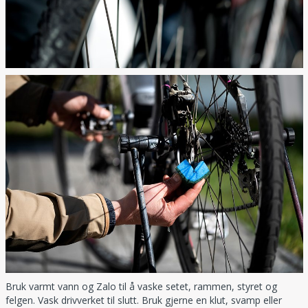
Bruk varmt vann og Zalo til å vaske setet, rammen, styret og
felgen. Vask drivverket til slutt. Bruk gjerne en klut, svamp eller