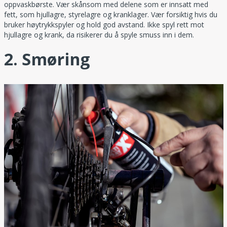
oppvaskbørste. Vær skånsom med delene som er innsatt med
fett, som hjullagre, styrelagre og kranklager. Vær forsiktig hvis du
bruker høytrykkspyler og hold god avstand. Ikke spyl rett mot
hjullagre og krank, da risikerer du å spyle smuss inn i dem.
2. Smøring