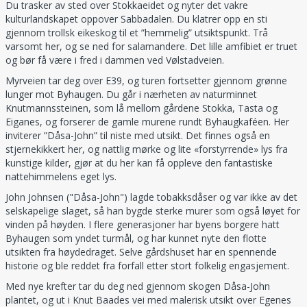
Du trasker av sted over Stokkaeidet og nyter det vakre
kulturlandskapet oppover Sabbadalen. Du klatrer opp en sti
gjennom trollsk eikeskog til et ”hemmelig” utsiktspunkt. Trå
varsomt her, og se ned for salamandere. Det lille amfibiet er truet
og bør få være i fred i dammen ved Vølstadveien.
Myrveien tar deg over E39, og turen fortsetter gjennom grønne
lunger mot Byhaugen. Du går i nærheten av naturminnet
Knutmannssteinen, som lå mellom gårdene Stokka, Tasta og
Eiganes, og forserer de gamle murene rundt Byhaugkaféen. Her
inviterer ”Dåsa-John” til niste med utsikt. Det finnes også en
stjernekikkert her, og nattlig mørke og lite «forstyrrende» lys fra
kunstige kilder, gjør at du her kan få oppleve den fantastiske
nattehimmelens eget lys.
John Johnsen ("Dåsa-John") lagde tobakksdåser og var ikke av det
selskapelige slaget, så han bygde sterke murer som også løyet for
vinden på høyden. I flere generasjoner har byens borgere hatt
Byhaugen som yndet turmål, og har kunnet nyte den flotte
utsikten fra høydedraget. Selve gårdshuset har en spennende
historie og ble reddet fra forfall etter stort folkelig engasjement.
Med nye krefter tar du deg ned gjennom skogen Dåsa-John
plantet, og ut i Knut Baades vei med malerisk utsikt over Egenes