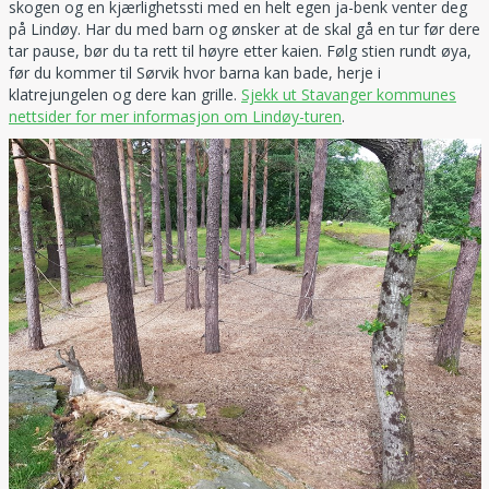
skogen og en kjærlighetssti med en helt egen ja-benk venter deg
på Lindøy. Har du med barn og ønsker at de skal gå en tur før dere
tar pause, bør du ta rett til høyre etter kaien. Følg stien rundt øya,
før du kommer til Sørvik hvor barna kan bade, herje i
klatrejungelen og dere kan grille.
Sjekk ut Stavanger kommunes
nettsider for mer informasjon om Lindøy-turen
.