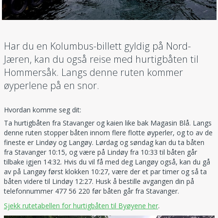
Har du en Kolumbus-billett gyldig på Nord-
Jæren, kan du også reise med hurtigbåten til
Hommersåk. Langs denne ruten kommer
øyperlene på en snor.
Hvordan komme seg dit:
Ta hurtigbåten fra Stavanger og kaien like bak Magasin Blå. Langs
denne ruten stopper båten innom flere flotte øyperler, og to av de
fineste er Lindøy og Langøy. Lørdag og søndag kan du ta båten
fra Stavanger 10:15, og være på Lindøy fra 10:33 til båten går
tilbake igjen 14:32. Hvis du vil få med deg Langøy også, kan du gå
av på Langøy først klokken 10:27, være der et par timer og så ta
båten videre til Lindøy 12:27. Husk å bestille avgangen din på
telefonnummer 477 56 220 før båten går fra Stavanger.
Sjekk rutetabellen for hurtigbåten til Byøyene her
.