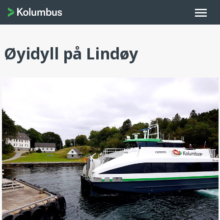
menu
Øyidyll på Lindøy