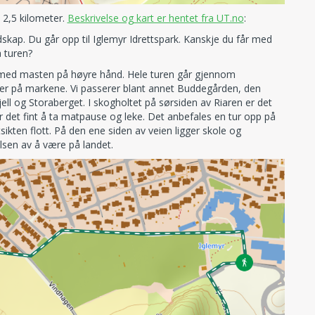
å 2,5 kilometer.
Beskrivelse og kart er hentet fra UT.no
:
dskap. Du går opp til
Iglemyr Idrettspark. Kanskje du får med
 turen?
en med masten på høyre hånd. Hele turen går gjennom
er på markene. Vi passerer blant annet Buddegården, den
afjell og Storaberget. I skogholtet på sørsiden av Riaren er det
r det fint å ta matpause og leke. Det anbefales en tur opp på
sikten flott. På den ene siden av veien ligger skole og
lsen av å være på landet.