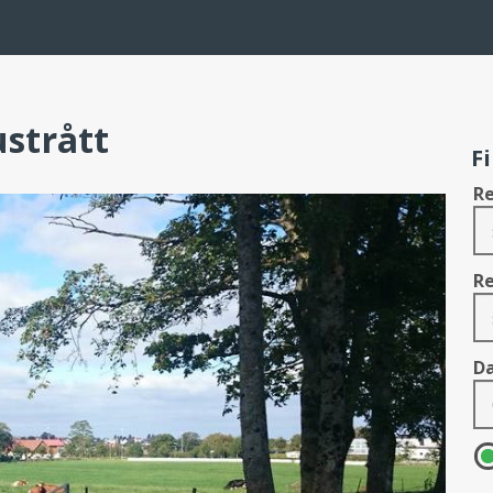
ustrått
F
Re
Re
D
Di