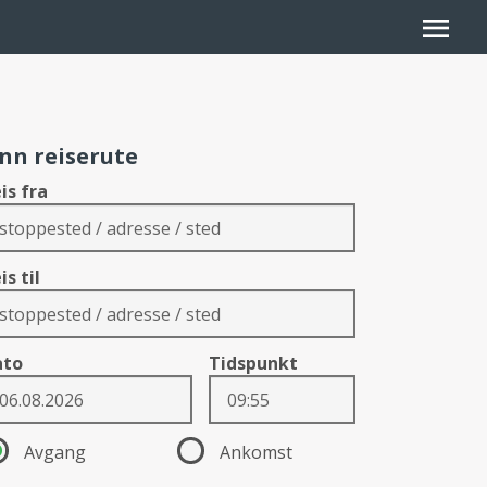
menu
inn reiserute
is fra
is til
ato
Tidspunkt
rection
Avgang
Ankomst