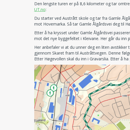
Den lengste turen er på 8,6 kilometer og tar omtre
UT.no
:
Du starter ved Austrått skole og tar fra Gamle Ålgå
mot Hovemarka. Så tar Gamle Ålgårdsvei deg til Hø
Etter å ha krysset under Gamle Ålgårdsvei passere
mot det nye byggefeltet i Kleivane. Her går du inn
Her anbefaler vi at du unner deg en liten avstikker ti
gjennom Skaret fram til Austråttvegen. Denne følger
Etter Høgevollen skal du inn i Gravarslia. Etter å h