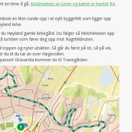
nt en time å gå.
Beskrivelsen av turen og kartet er hentet fra
rdsvei en liten runde opp i et nytt byggefelt som ligger opp
yland kirke.
r du Høyland gamle kirkegård. Du følger så Melsheiveien opp
 på turstien som fører deg opp mot Ragnhildnuten.
l toppen og nyter utsikten. Så går du først på sti, så på vei,
 du til du tar av over Høgevollen.
a passert Gravarslia kommer du til Tranegården.