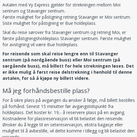
Avtalen med Vy Express gjelder for strekningen mellom Moi
sentrum og Stavanger sentrum.
Første mulighet for påstigning retning Stavanger er Moi sentrum.
Siste mulighet for påstigning er Bue holdeplass.
Skal du reise sørover fra Stavanger sentrum og retning Moi, er
første påstigningsholdeplass Stavanger sentrum. Første mulighet
for avstigning vil være Bue holdeplass.
For reisende som skal reise lengre enn til Stavanger
sentrum (på nordgående buss) eller Moi sentrum (på
sørgående buss), må billett
for hele strekningen løses. Det
er ikke mulig å først reise delstrekning i henhold til denne
avtalen, for så å kjøpe ny billett videre.
Må jeg forhåndsbestille plass?
For å sikre plass på avgangen du ønsker å følge, må billett bestilles
på forhånd. Senest 15 minutter før avgangstidspunkt fra
holdeplass. Det koster kr. 19,- å reservere plass på en avgang.
Kostnadene for plassreservasjon vil bli belastet den reisende.
Ønsker du å legge til en setereservasjon, ekstra bagasje eller
mulighet til å avbestille, vil dette komme i tillegg og bli belastet den
reisende.