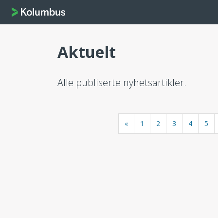
Aktuelt
Alle publiserte nyhetsartikler.
«
1
2
3
4
5