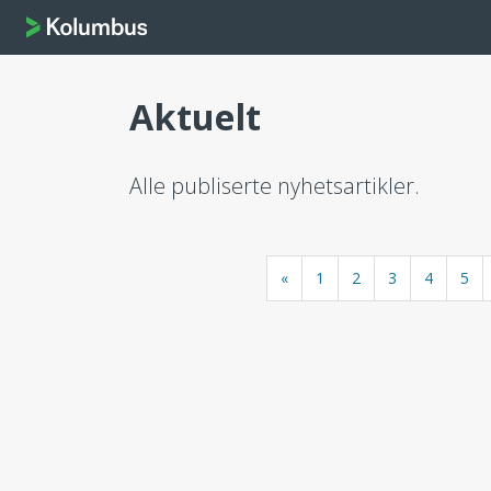
Aktuelt
Alle publiserte nyhetsartikler.
«
1
2
3
4
5