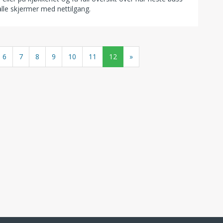
alle skjermer med nettilgang.
6
7
8
9
10
11
12
»