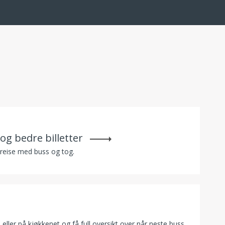
g bedre billetter
å reise med buss og tog.
eller på kjøkkenet og få full oversikt over når neste buss