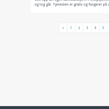
og tog går. Tjenesten er gratis og fungerer på 
«
1
2
3
4
5