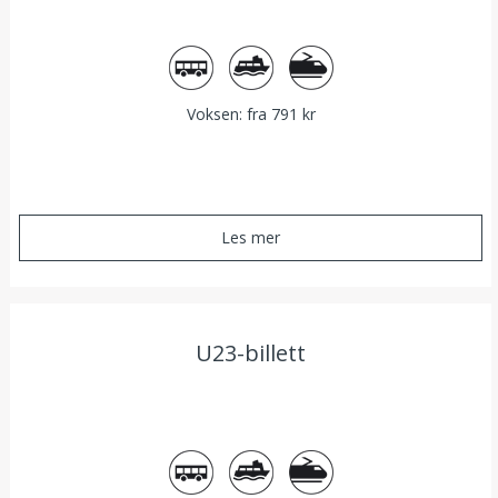
Buss
Båt
Tog
Voksen: fra 791 kr
Les mer
U23-billett
Buss
Båt
Tog