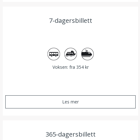
7-dagersbillett
Buss
Båt
Tog
Voksen: fra 354 kr
Les mer
365-dagersbillett